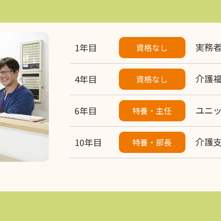
実務
1年目
資格なし
介護
4年目
資格なし
ユニ
6年目
特養・主任
介護
10年目
特養・部長