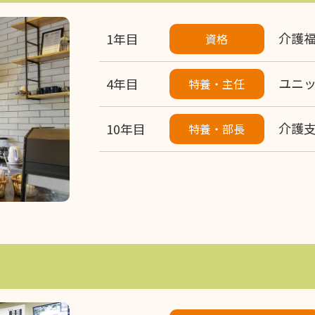
介護
1年目
資格
ユニ
4年目
特養・主任
介護
10年目
特養・部長