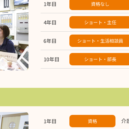
1年目
資格なし
4年目
ショート・主任
6年目
ショート・生活相談員
10年目
ショート・部長
介
1年目
資格