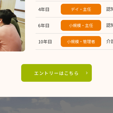
認
4年目
デイ・主任
認
6年目
小規模・主任
介
10年目
小規模・管理者
エントリーはこちら